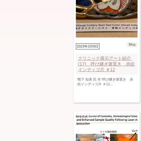
Blog
2023年3月8日
クリニック展示アート紹介
(17) 呼び継ぎ箸置き 赤絵
インディゴ片 ＃12
鴨下 知美 氏 作 呼び継ぎ箸置き 赤
絵インディゴ片 ＃12...