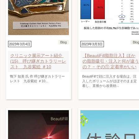
Blog
Blo
2023年3月4日
2023年3月3日
クリニック展示アート紹介
【BeautiFill脂肪注入】ほか
(15) 呼び継ぎカトラリーレ
の脂肪吸引・注入と何が違
スト 九谷紫絵 ＃10
の？ − その① 定着率がいい
鴨下 知美 氏 作 呼び継ぎカトラリー
BeautiFillで顔に注入する場合は、注
レスト 九谷紫絵 ＃10...
入したボリュームがほぼそのまま定
着し、直後から改善効...