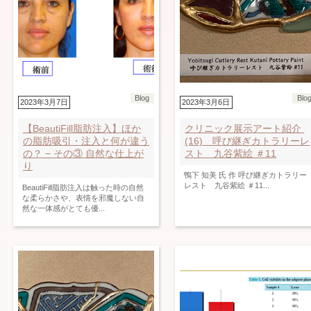
Blog
Blo
2023年3月7日
2023年3月6日
【BeautiFill脂肪注入】ほか
クリニック展示アート紹介
の脂肪吸引・注入と何が違う
(16) 呼び継ぎカトラリーレ
の？ − その③ 自然な仕上が
スト 九谷紫絵 ＃11
り
鴨下 知美 氏 作 呼び継ぎカトラリー
レスト 九谷紫絵 ＃11...
BeautiFill脂肪注入は触った時の自然
な柔らかさや、表情を邪魔しない自
然な一体感がとても優...