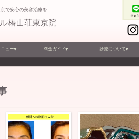
東京で安心の美容治療を
テル椿山荘東京院
メニュー
料金ガイド
診療について
事