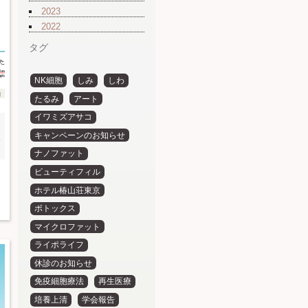
2023
2022
タグ
NK細胞
しみ
しわ
g
たるみ
アート
イワミズアサコ
う
キャンペーンのお知らせ
ナノファット
ビューティフィル
ホテル椿山荘東京
ボトックス
マイクロファット
ライポライフ
休診のお知らせ
免疫細胞療法
再生医療
培養上清
学会報告