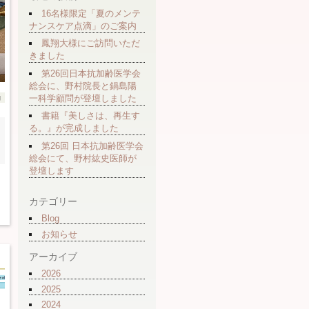
16名様限定「夏のメンテ
ナンスケア点滴」のご案内
鳳翔大様にご訪問いただ
きました
第26回日本抗加齢医学会
総会に、野村院長と鍋島陽
一科学顧問が登壇しました
g
書籍『美しさは、再生す
る。』が完成しました
第26回 日本抗加齢医学会
総会にて、野村紘史医師が
登壇します
カテゴリー
Blog
お知らせ
アーカイブ
2026
2025
2024