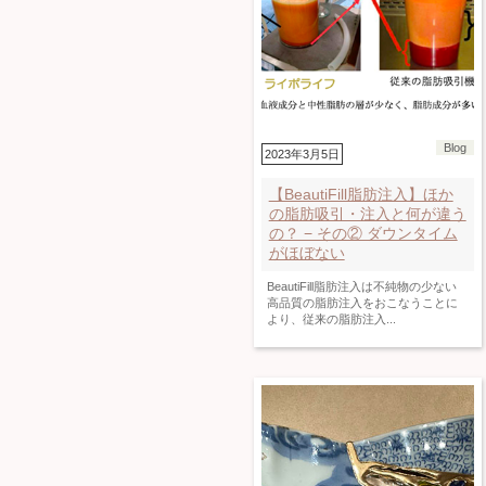
Blog
2023年3月5日
【BeautiFill脂肪注入】ほか
の脂肪吸引・注入と何が違う
の？ − その② ダウンタイム
がほぼない
BeautiFill脂肪注入は不純物の少ない
高品質の脂肪注入をおこなうことに
より、従来の脂肪注入...