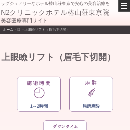
メ
ラグジュアリーなホテル椿山荘東京で安心の美容治療を
ニ
N2クリニックホテル椿山荘東京院
ュ
美容医療専門サイト
ー
を
ホーム
>
目
>
上眼瞼リフト（眉毛下切開）
開
く
上眼瞼リフト（眉毛下切開）
1～2時間
局所麻酔