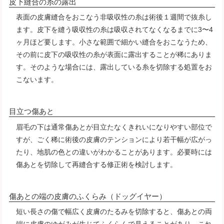
皮下縫合の糸の露出
表面の皮膚縫合をおこなう非吸収性の糸は術後１週間で抜糸し
ます。皮下を縫う吸収性の糸は吸収されてなくなるまでに3〜4
ヶ月ほど要します。小さな範囲で細かい縫合をおこなうため、
その前に皮下の吸収性の糸が表面に露出することが稀にありま
す。そのような場合には、露出している糸を切除する処置をお
こないます。
目立つ傷あと
眉毛の下は通常傷あとが目立たなくきれいになりやすい部位で
すが、ごく稀に術後の皮膚のテンションにより若干幅が広がっ
たり、地肌の色との違いがわかることがあります。必要時には
傷あとを切除して再縫合する修正術を検討します。
傷あとの端の皮膚のふくらみ（ドッグイヤー）
短い長さの傷で幅広く皮膚のたるみを切除すると、傷あとの両