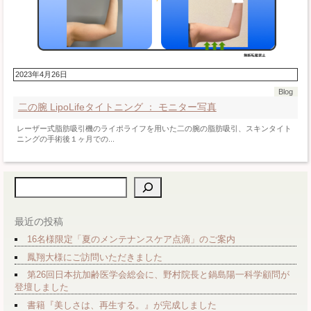
2023年4月26日
Blog
二の腕 LipoLifeタイトニング ： モニター写真
レーザー式脂肪吸引機のライポライフを用いた二の腕の脂肪吸引、スキンタイト
ニングの手術後１ヶ月での...
検索
最近の投稿
16名様限定「夏のメンテナンスケア点滴」のご案内
鳳翔大様にご訪問いただきました
第26回日本抗加齢医学会総会に、野村院長と鍋島陽一科学顧問が
登壇しました
書籍『美しさは、再生する。』が完成しました