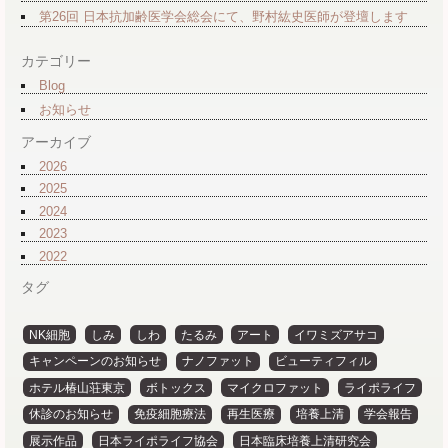
第26回 日本抗加齢医学会総会にて、野村紘史医師が登壇します
カテゴリー
Blog
お知らせ
アーカイブ
2026
2025
2024
2023
2022
タグ
NK細胞
しみ
しわ
たるみ
アート
イワミズアサコ
キャンペーンのお知らせ
ナノファット
ビューティフィル
ホテル椿山荘東京
ボトックス
マイクロファット
ライポライフ
休診のお知らせ
免疫細胞療法
再生医療
培養上清
学会報告
展示作品
日本ライポライフ協会
日本臨床培養上清研究会