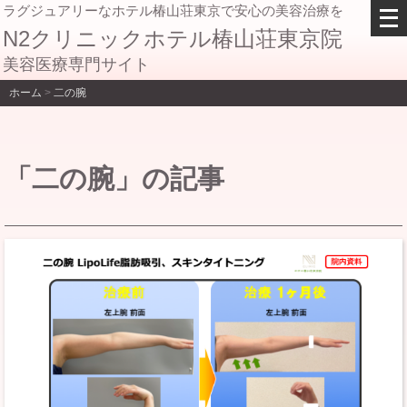
メ
ラグジュアリーなホテル椿山荘東京で安心の美容治療を
ニ
N2クリニックホテル椿山荘東京院
ュ
美容医療専門サイト
ー
を
ホーム
>
二の腕
開
く
「二の腕」の記事