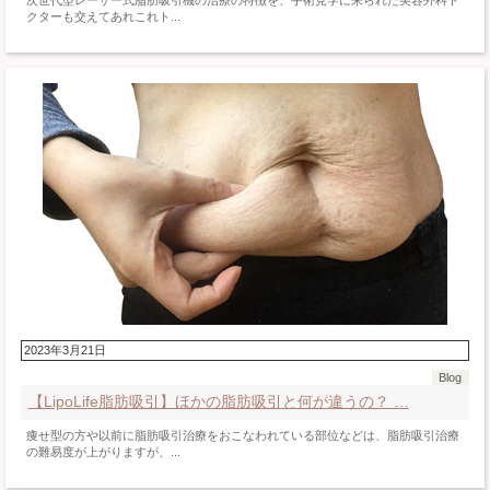
次世代型レーザー式脂肪吸引機の治療の特徴を、手術見学に来られた美容外科ド
クターも交えてあれこれト...
2023年3月21日
Blog
【LipoLife脂肪吸引】ほかの脂肪吸引と何が違うの？ …
痩せ型の方や以前に脂肪吸引治療をおこなわれている部位などは、脂肪吸引治療
の難易度が上がりますが、...