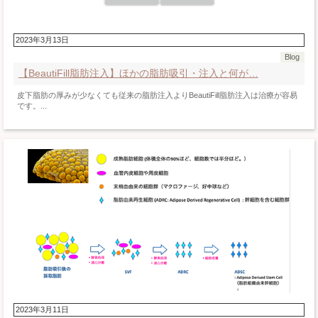
2023年3月13日
Blog
【BeautiFill脂肪注入】ほかの脂肪吸引・注入と何が…
皮下脂肪の厚みが少なくても従来の脂肪注入よりBeautiFill脂肪注入は治療が容易
です。...
2023年3月11日