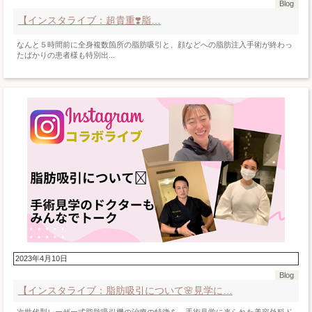
Blog
【インスタライブ：超貴重❣️脂…
なんと５時間前に全身複数箇所の脂肪吸引と、顔などへの脂肪注入手術が終わっ
たばかりの患者様も特別出...
2023年4月10日
Blog
【インスタライブ：脂肪吸引について🌸見学に…