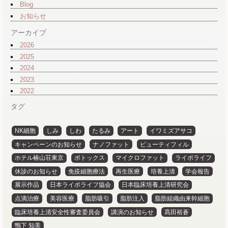
Blog
お知らせ
アーカイブ
2026
2025
2024
2023
2022
タグ
NK細胞
しみ
しわ
たるみ
アート
イワミズアサコ
キャンペーンのお知らせ
ナノファット
ビューティフィル
ホテル椿山荘東京
ボトックス
マイクロファット
ライポライフ
休診のお知らせ
免疫細胞療法
再生医療
培養上清
学会報告
展示作品
日本ライポライフ協会
日本臨床培養上清研究会
点滴治療
美容医療
脂肪吸引
脂肪注入
脂肪組織由来幹細胞
臨床培養上清安全性審査委員会
講演のお知らせ
髙田裕蒼
鴨下 知美