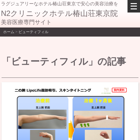
メ
ラグジュアリーなホテル椿山荘東京で安心の美容治療を
ニ
N2クリニックホテル椿山荘東京院
ュ
美容医療専門サイト
ー
を
ホーム
>
ビューティフィル
開
く
「ビューティフィル」の記事