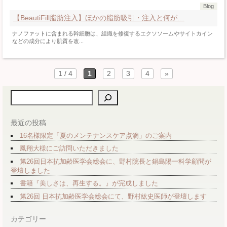
Blog
【BeautiFill脂肪注入】ほかの脂肪吸引・注入と何が…
ナノファットに含まれる幹細胞は、組織を修復するエクソソームやサイトカイン
などの成分により肌質を改...
1 / 4
1
2
3
4
»
検索
最近の投稿
16名様限定「夏のメンテナンスケア点滴」のご案内
鳳翔大様にご訪問いただきました
第26回日本抗加齢医学会総会に、野村院長と鍋島陽一科学顧問が
登壇しました
書籍『美しさは、再生する。』が完成しました
第26回 日本抗加齢医学会総会にて、野村紘史医師が登壇します
カテゴリー