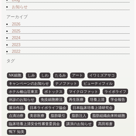
お知らせ
アーカイブ
2026
2025
2024
2023
2022
タグ
NK細胞
しみ
しわ
たるみ
アート
イワミズアサコ
キャンペーンのお知らせ
ナノファット
ビューティフィル
ホテル椿山荘東京
ボトックス
マイクロファット
ライポライフ
休診のお知らせ
免疫細胞療法
再生医療
培養上清
学会報告
展示作品
日本ライポライフ協会
日本臨床培養上清研究会
点滴治療
美容医療
脂肪吸引
脂肪注入
脂肪組織由来幹細胞
臨床培養上清安全性審査委員会
講演のお知らせ
髙田裕蒼
鴨下 知美