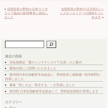
«
当院院長の野村が日本ライポ
当院院長の野村が11月8日にハ
ライフ協会の副理事長に就任し
ンズオンセミナーの講師をつと
ました
めます
»
検索
最近の投稿
16名様限定「夏のメンテナンスケア点滴」のご案内
鳳翔大様にご訪問いただきました
第26回日本抗加齢医学会総会に、野村院長と鍋島陽一科学顧問が
登壇しました
書籍『美しさは、再生する。』が完成しました
第26回 日本抗加齢医学会総会にて、野村紘史医師が登壇します
カテゴリー
Blog