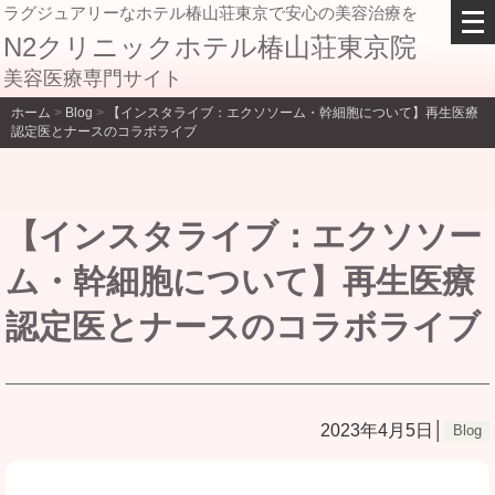
メ
ラグジュアリーなホテル椿山荘東京で安心の美容治療を
ニ
N2クリニックホテル椿山荘東京院
ュ
美容医療専門サイト
ー
を
ホーム
>
Blog
>
【インスタライブ：エクソソーム・幹細胞について】再生医療
開
認定医とナースのコラボライブ
く
【インスタライブ：エクソソー
ム・幹細胞について】再生医療
認定医とナースのコラボライブ
2023年4月5日│
Blog