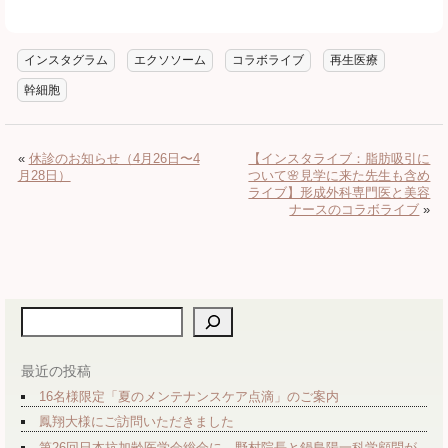
インスタグラム
エクソソーム
コラボライブ
再生医療
幹細胞
«
休診のお知らせ（4月26日〜4
【インスタライブ：脂肪吸引に
月28日）
ついて🌸見学に来た先生も含め
ライブ】形成外科専門医と美容
ナースのコラボライブ
»
検索
最近の投稿
16名様限定「夏のメンテナンスケア点滴」のご案内
鳳翔大様にご訪問いただきました
第26回日本抗加齢医学会総会に、野村院長と鍋島陽一科学顧問が