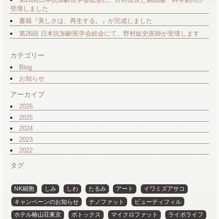
登壇しました
書籍『美しさは、再生する。』が完成しました
第26回 日本抗加齢医学会総会にて、野村紘史医師が登壇します
カテゴリー
Blog
お知らせ
アーカイブ
2026
2025
2024
2023
2022
タグ
NK細胞
しみ
しわ
たるみ
アート
イワミズアサコ
キャンペーンのお知らせ
ナノファット
ビューティフィル
ホテル椿山荘東京
ボトックス
マイクロファット
ライポライフ