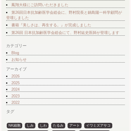
鳳翔大様にご訪問いただきました
第26回日本抗加齢医学会総会に、野村院長と鍋島陽一科学顧問が
登壇しました
書籍『美しさは、再生する。』が完成しました
第26回 日本抗加齢医学会総会にて、野村紘史医師が登壇します
カテゴリー
Blog
お知らせ
アーカイブ
2026
2025
2024
2023
2022
タグ
NK細胞
しみ
しわ
たるみ
アート
イワミズアサコ