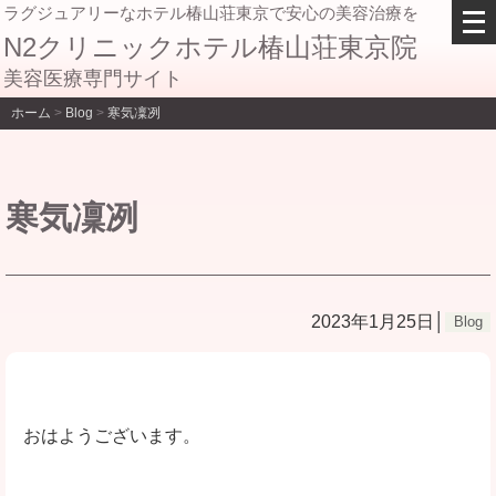
メ
ラグジュアリーなホテル椿山荘東京で安心の美容治療を
ニ
N2クリニックホテル椿山荘東京院
ュ
美容医療専門サイト
ー
を
ホーム
>
Blog
>
寒気凜冽
開
く
寒気凜冽
2023年1月25日│
Blog
おはようございます。