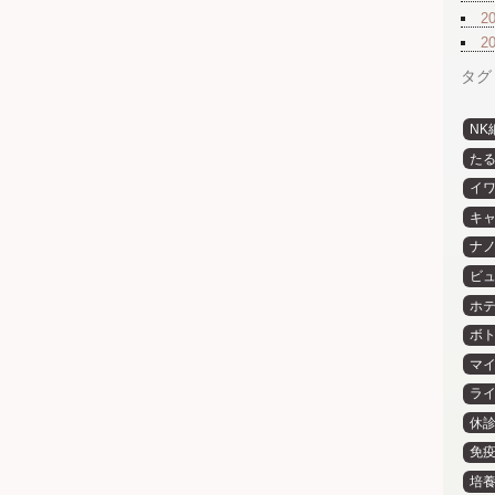
2
2
タグ
NK
た
イ
キ
ナ
ビ
ホ
ボ
マ
ラ
休
免
培