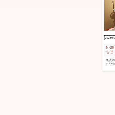
2023年
NK
管理
体調管
にNK