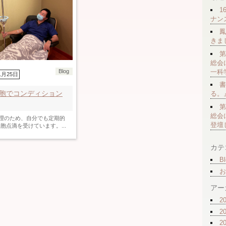
1
ナン
鳳
きま
第
総会
一科
Blog
1月25日
書
細胞でコンディション
る。
第
総会
理のため、自分でも定期的
登壇
細胞点滴を受けています。...
カテ
Bl
お
アー
2
2
2