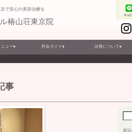
東京で安心の美容治療を
テル椿山荘東京院
メニュー
料金ガイド
診療について
記事
検索
最近