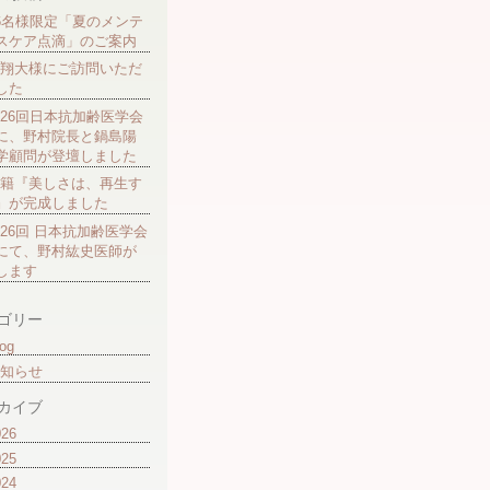
6名様限定「夏のメンテ
スケア点滴」のご案内
翔大様にご訪問いただ
した
26回日本抗加齢医学会
に、野村院長と鍋島陽
学顧問が登壇しました
籍『美しさは、再生す
』が完成しました
26回 日本抗加齢医学会
にて、野村紘史医師が
します
ゴリー
og
知らせ
カイブ
026
025
024