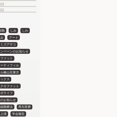
023
022
細胞
しみ
しわ
るみ
アート
ワミズアサコ
ャンペーンのお知らせ
ノファット
ューティフィル
テル椿山荘東京
トックス
イクロファット
イポライフ
診のお知らせ
疫細胞療法
再生医療
養上清
学会報告